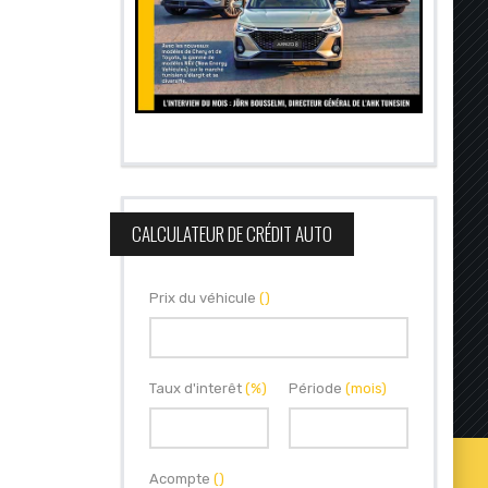
CALCULATEUR DE CRÉDIT AUTO
Prix du véhicule
()
Taux d'interêt
(%)
Période
(mois)
Acompte
()