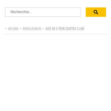
Rechercher :
>
>
>
AUDI Q6 E-TRON QUATTRO S-LINE
VOITURES
VÉHICULES NEUFS