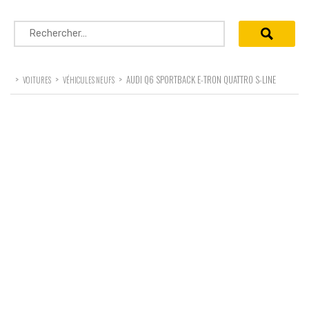
Rechercher :
>
>
>
AUDI Q6 SPORTBACK E-TRON QUATTRO S-LINE
VOITURES
VÉHICULES NEUFS