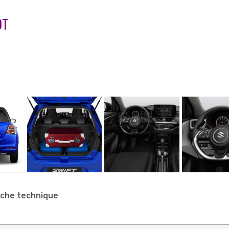
DT
iche technique