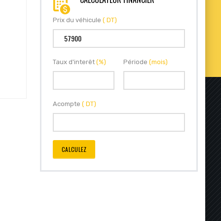
Prix du véhicule
( DT)
Taux d'interêt
(%)
Période
(mois)
Acompte
( DT)
CALCULEZ