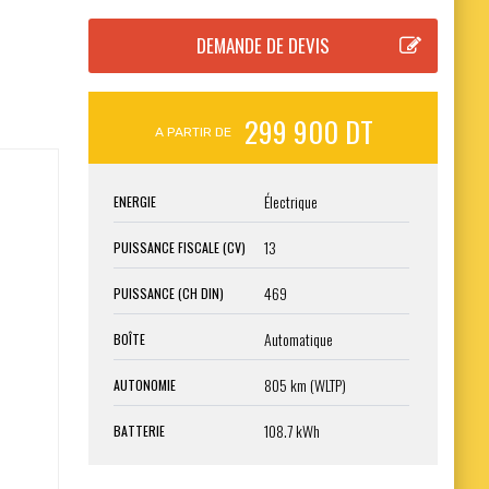
299 900 DT
A PARTIR DE
Électrique
ENERGIE
13
PUISSANCE FISCALE (CV)
469
PUISSANCE (CH DIN)
Automatique
BOÎTE
805 km (WLTP)
AUTONOMIE
108.7 kWh
BATTERIE