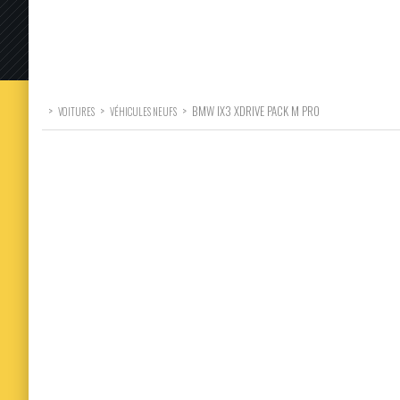
>
>
>
BMW IX3 XDRIVE PACK M PRO
VOITURES
VÉHICULES NEUFS