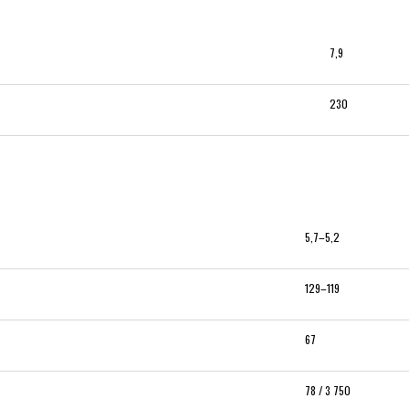
7,9
230
5,7–5,2
129–119
67
78 / 3 750