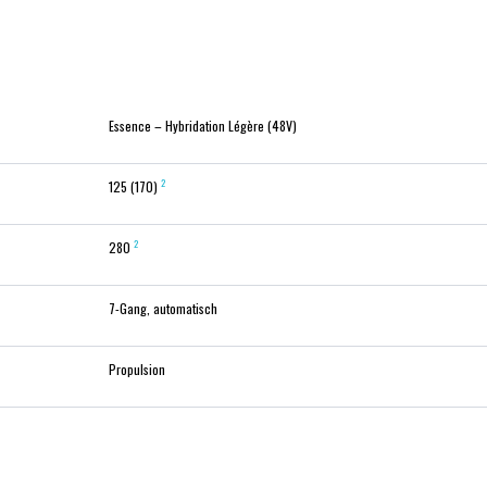
Essence – Hybridation Légère (48V)
2
125 (170)
2
280
7-Gang, automatisch
Propulsion