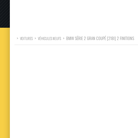
>
>
>
BMW SÉRIE 2 GRAN COUPÉ [218I] 2 FINITIONS
VOITURES
VÉHICULES NEUFS