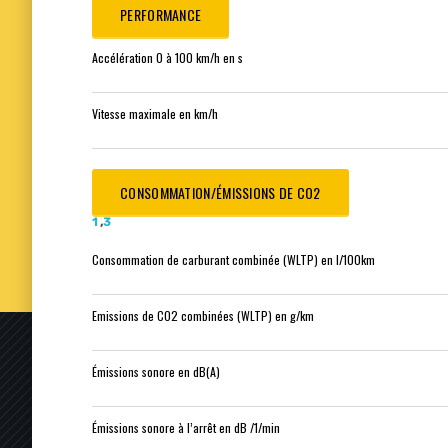
PERFORMANCE
Accélération 0 à 100 km/h en s
Vitesse maximale en km/h
CONSOMMATION/ÉMISSIONS DE CO2
1
,
3
Consommation de carburant combinée (WLTP) en l/100km
Emissions de CO2 combinées (WLTP) en g/km
Émissions sonore en dB(A)
Émissions sonore à l’arrêt en dB /1/min