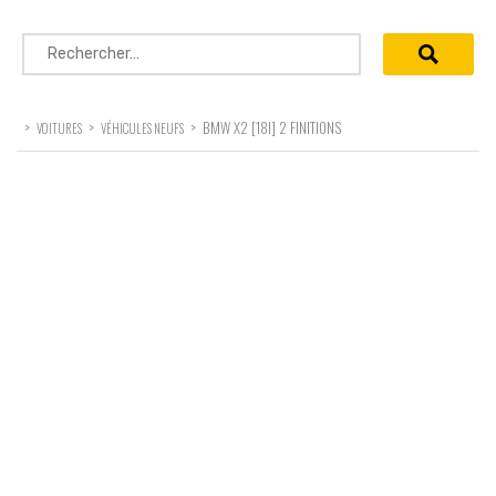
Rechercher :
>
>
>
BMW X2 [18I] 2 FINITIONS
VOITURES
VÉHICULES NEUFS