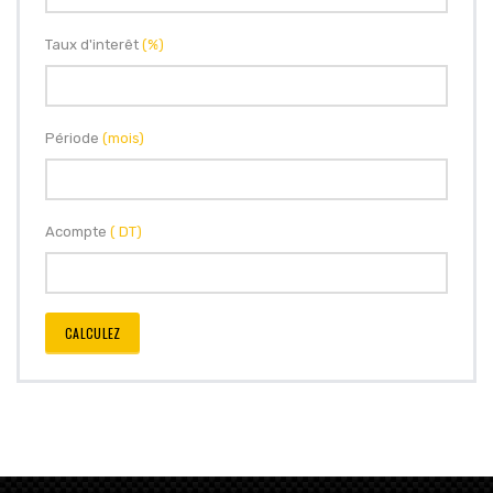
Taux d'interêt
(%)
Période
(mois)
Acompte
( DT)
CALCULEZ