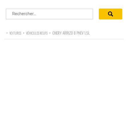
Rechercher :
>
>
>
CHERY ARRIZO 8 PHEV 1.5L
VOITURES
VÉHICULES NEUFS