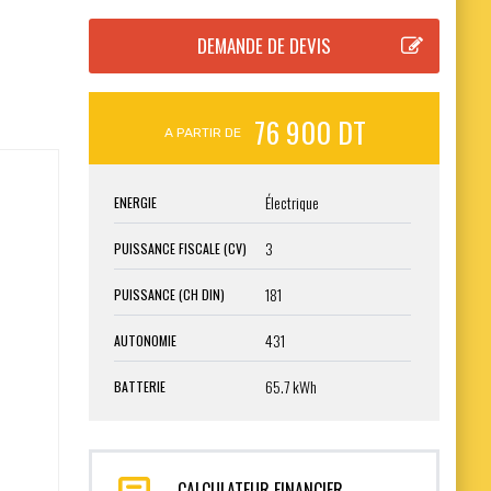
76 900 DT
A PARTIR DE
Électrique
ENERGIE
3
PUISSANCE FISCALE (CV)
181
PUISSANCE (CH DIN)
431
AUTONOMIE
65.7 kWh
BATTERIE
CALCULATEUR FINANCIER