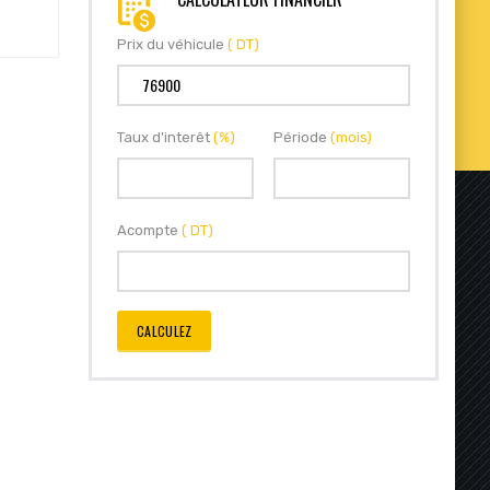
Prix du véhicule
( DT)
Taux d'interêt
(%)
Période
(mois)
Acompte
( DT)
CALCULEZ