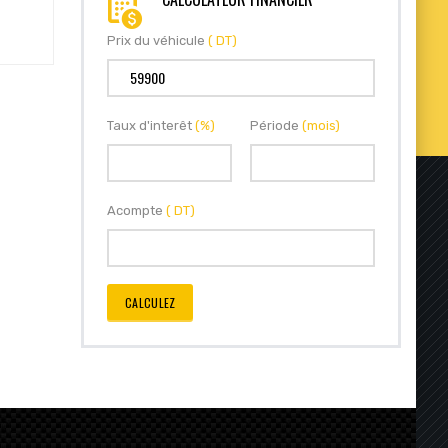
Prix du véhicule
( DT)
Taux d'interêt
(%)
Période
(mois)
Acompte
( DT)
CALCULEZ