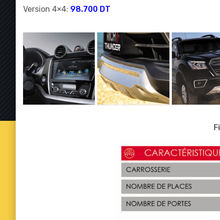
Version 4×4:
98.700 DT
F