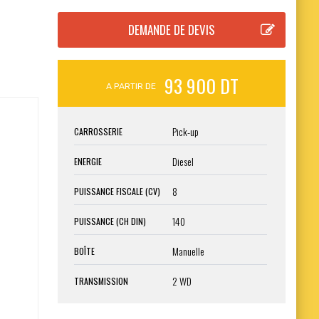
93 900 DT
A PARTIR DE
Pick-up
CARROSSERIE
Diesel
ENERGIE
8
PUISSANCE FISCALE (CV)
140
PUISSANCE (CH DIN)
Manuelle
BOÎTE
2 WD
TRANSMISSION