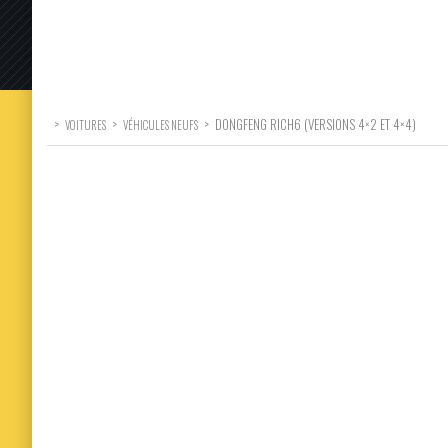
>
>
>
DONGFENG RICH6 (VERSIONS 4×2 ET 4×4)
VOITURES
VÉHICULES NEUFS