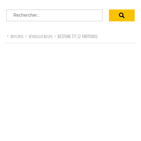
Rechercher :
>
>
>
BESTUNE T77 (2 FINITIONS)
VOITURES
VÉHICULES NEUFS