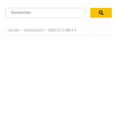
Rechercher :
>
>
>
FODAY F22 S BVM 4×4
VOITURES
VÉHICULES NEUFS