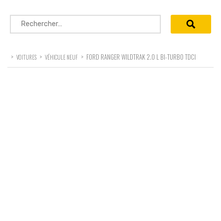
Rechercher :
>
>
>
FORD RANGER WILDTRAK 2.0 L BI-TURBO TDCI
VOITURES
VÉHICULE NEUF