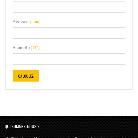
Période
(mois)
Acompte
( DT)
CALCULEZ
QUI SOMMES-NOUS ?