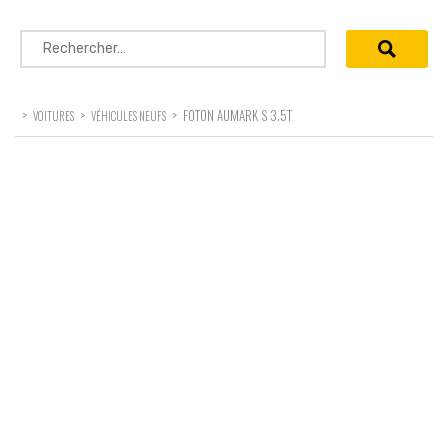
Rechercher :
>
>
>
FOTON AUMARK S 3.5T
VOITURES
VÉHICULES NEUFS