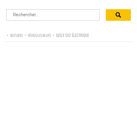
Rechercher :
>
>
>
GEELY EX2 ÉLECTRIQUE
VOITURES
VÉHICULES NEUFS