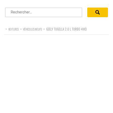
Rechercher :
>
>
>
GEELY TUGELLA 2.0 L TURBO 4WD
VOITURES
VÉHICULES NEUFS