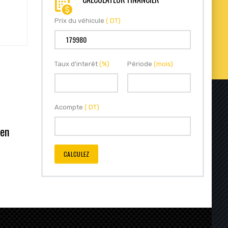
Prix du véhicule
( DT)
Taux d'interêt
(%)
Période
(mois)
Acompte
( DT)
 en
CALCULEZ