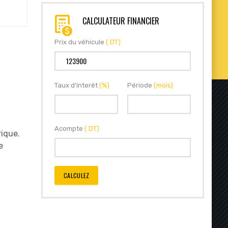
CALCULATEUR FINANCIER
Prix du véhicule
( DT)
Taux d'interêt
(%)
Période
(mois)
Acompte
( DT)
rique.
e
CALCULEZ