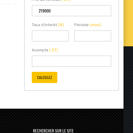
Taux d'interêt
(%)
Période
(mois)
Acompte
( DT)
CALCULEZ
RECHERCHER SUR LE SITE