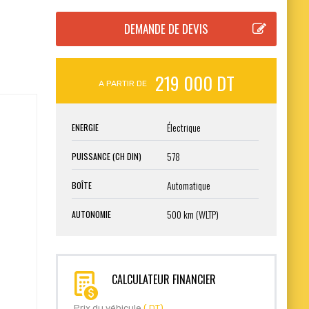
219 000 DT
A PARTIR DE
Électrique
ENERGIE
578
PUISSANCE (CH DIN)
Automatique
BOÎTE
500 km (WLTP)
AUTONOMIE
CALCULATEUR FINANCIER
Prix du véhicule
( DT)