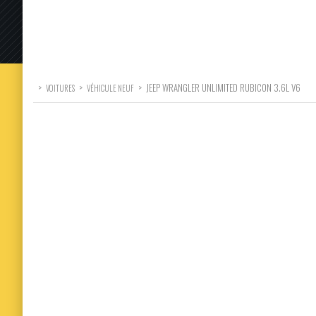
>
>
>
JEEP WRANGLER UNLIMITED RUBICON 3.6L V6
VOITURES
VÉHICULE NEUF