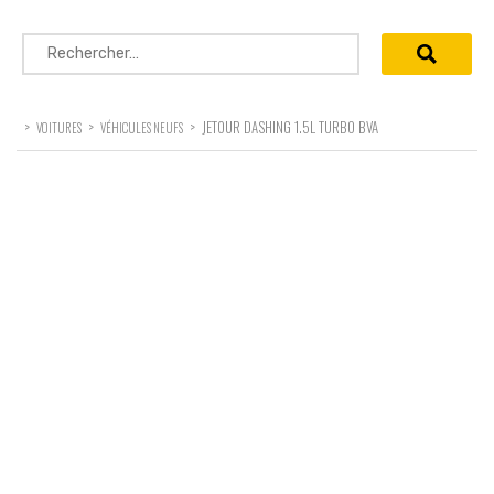
Rechercher :
>
>
>
JETOUR DASHING 1.5L TURBO BVA
VOITURES
VÉHICULES NEUFS