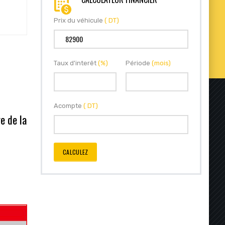
Prix du véhicule
( DT)
Taux d'interêt
(%)
Période
(mois)
Acompte
( DT)
e de la
CALCULEZ