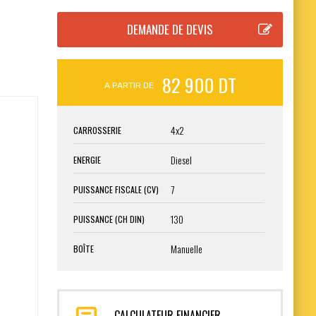
82 900 DT
A PARTIR DE
4x2
CARROSSERIE
Diesel
ENERGIE
7
PUISSANCE FISCALE (CV)
130
PUISSANCE (CH DIN)
Manuelle
BOÎTE
CALCULATEUR FINANCIER