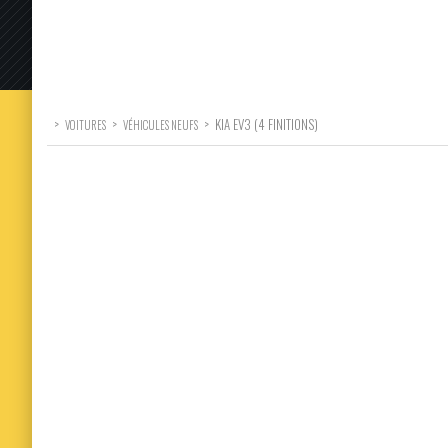
>
>
>
KIA EV3 (4 FINITIONS)
VOITURES
VÉHICULES NEUFS