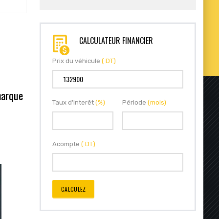
CALCULATEUR FINANCIER
Prix du véhicule
( DT)
marque
Taux d'interêt
(%)
Période
(mois)
Acompte
( DT)
CALCULEZ