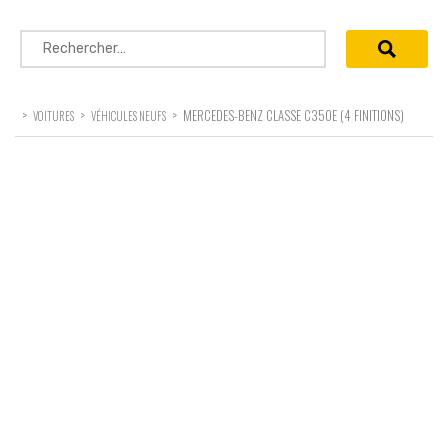
Rechercher :
>
>
>
MERCEDES-BENZ CLASSE C350E (4 FINITIONS)
VOITURES
VÉHICULES NEUFS