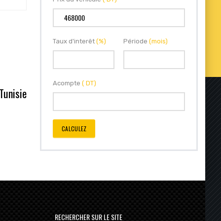
Taux d'interêt
(%)
Période
(mois)
Acompte
( DT)
Tunisie
CALCULEZ
RECHERCHER SUR LE SITE