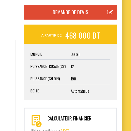
468 000 DT
A PARTIR DE
Diesel
ENERGIE
12
PUISSANCE FISCALE (CV)
190
PUISSANCE (CH DIN)
Automatique
BOÎTE
CALCULATEUR FINANCIER
Prix du véhicule
( DT)