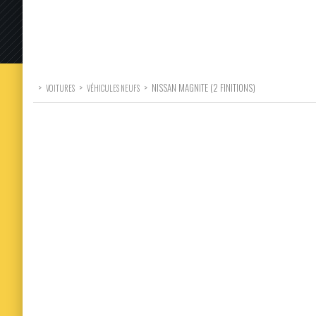
>
>
>
NISSAN MAGNITE (2 FINITIONS)
VOITURES
VÉHICULES NEUFS