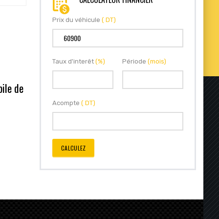
Prix du véhicule
( DT)
Taux d'interêt
(%)
Période
(mois)
bile de
Acompte
( DT)
CALCULEZ