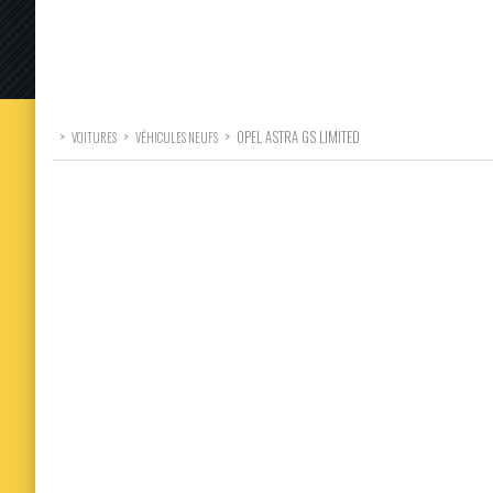
>
>
>
OPEL ASTRA GS LIMITED
VOITURES
VÉHICULES NEUFS