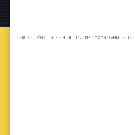
>
>
>
PEUGEOT LANDTREK 4×2 SIMPLE CABINE 1.9 L (2 FI
VOITURES
VÉHICULE NEUF