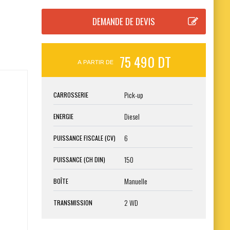
75 490 DT
A PARTIR DE
Pick-up
CARROSSERIE
Diesel
ENERGIE
6
PUISSANCE FISCALE (CV)
150
PUISSANCE (CH DIN)
Manuelle
BOÎTE
2 WD
TRANSMISSION