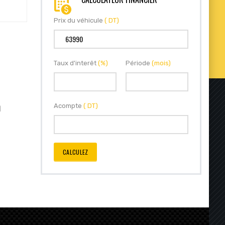
Prix du véhicule
( DT)
Taux d'interêt
(%)
Période
(mois)
n
Acompte
( DT)
CALCULEZ