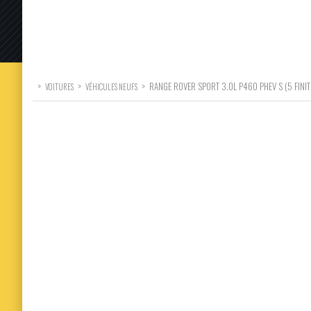
>
>
>
RANGE ROVER SPORT 3.0L P460 PHEV S (5 FINIT
VOITURES
VÉHICULES NEUFS