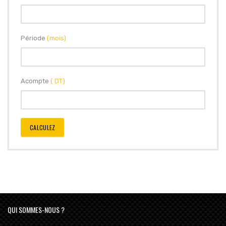
Période
(mois)
Acompte
( DT)
CALCULEZ
QUI SOMMES-NOUS ?