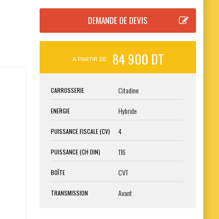
84 900 DT
A PARTIR DE
Citadine
CARROSSERIE
Hybride
ENERGIE
4
PUISSANCE FISCALE (CV)
116
PUISSANCE (CH DIN)
CVT
BOÎTE
Avant
TRANSMISSION