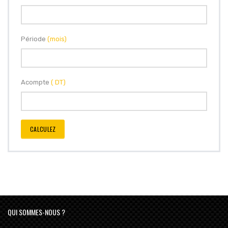
Période
(mois)
Acompte
( DT)
CALCULEZ
QUI SOMMES-NOUS ?