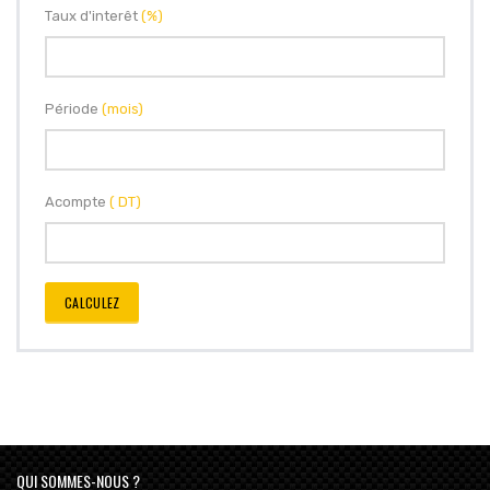
Taux d'interêt
(%)
Période
(mois)
Acompte
( DT)
CALCULEZ
QUI SOMMES-NOUS ?