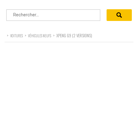
Rechercher :
>
>
>
XPENG G9 (2 VERSIONS)
VOITURES
VÉHICULES NEUFS