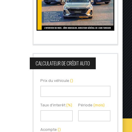
CALCULATEUR DE CRÉDIT AUTO
Prix du véhicule
()
Taux d'interêt
(%)
Période
(mois)
Acompte
()