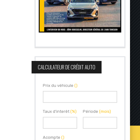
CALCULATEUR DE CRÉDIT AUTO
Prix du véhicule
()
Taux d'interêt
(%)
Période
(mois)
Acompte
()