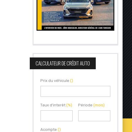
CALCULATEUR DE CRÉDIT AUTO
Prix du véhicule
()
Taux d'interêt
(%)
Période
(mois)
Acompte
()