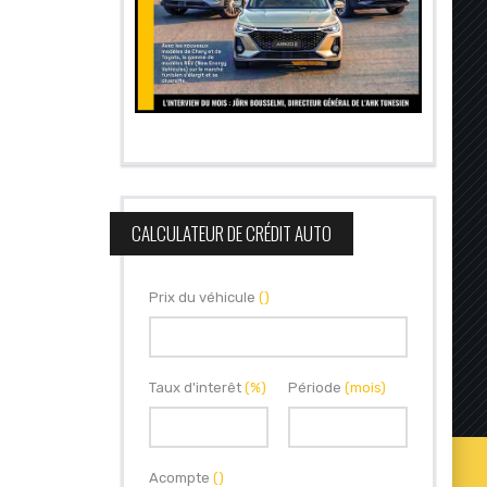
CALCULATEUR DE CRÉDIT AUTO
Prix du véhicule
()
Taux d'interêt
(%)
Période
(mois)
Acompte
()