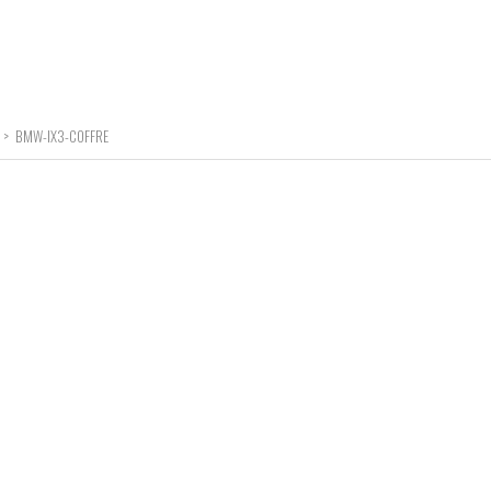
>
BMW-IX3-COFFRE