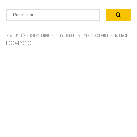
Rechercher :
>
>
>
>
HABITACLE-
ACTUALITÉS
CHERY TUNISIE
CHERY TIGGO 4 HEV, L’HYBRIDE ACCESSIBLE
TIGGO4-HYBRIDE