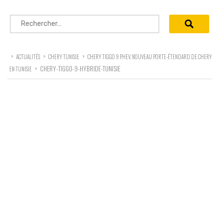
Rechercher :
>
>
>
ACTUALITÉS
CHERY TUNISIE
CHERY TIGGO 9 PHEV, NOUVEAU PORTE-ÉTENDARD DE CHERY
>
CHERY-TIGGO-9-HYBRIDE-TUNISIE
EN TUNISIE