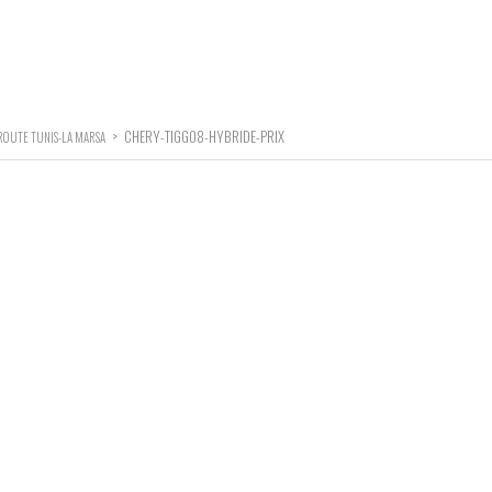
>
CHERY-TIGGO8-HYBRIDE-PRIX
ROUTE TUNIS-LA MARSA