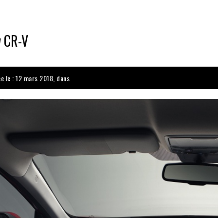
w CR-V
ée le : 12 mars 2018, dans