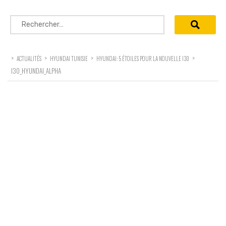
Rechercher :
>
>
>
>
ACTUALITÉS
HYUNDAI TUNISIE
HYUNDAI: 5 ÉTOILES POUR LA NOUVELLE I30
I30_HYUNDAI_ALPHA