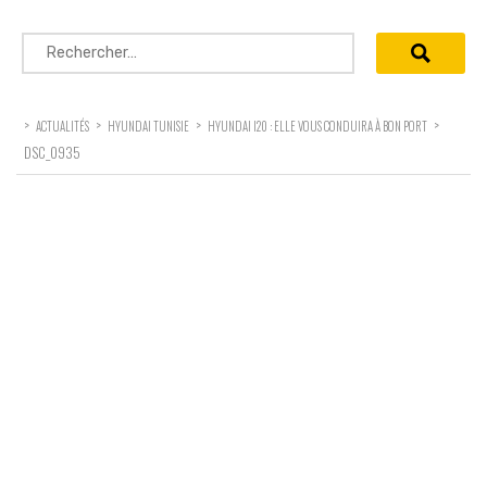
Rechercher :
>
>
>
>
ACTUALITÉS
HYUNDAI TUNISIE
HYUNDAI I20 : ELLE VOUS CONDUIRA À BON PORT
DSC_0935