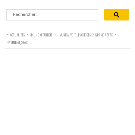
Rechercher :
>
>
>
>
ACTUALITÉS
HYUNDAI TUNISIE
HYUNDAI VOIT LES CHOSES EN GRAND À SFAX
HYUNDAI_SFAX