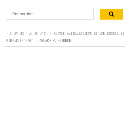
Rechercher :
>
>
>
ACTUALITÉS
JAGUAR TUNISIE
JAGUAR: L’E-PACE RÉALISE UN SAUT DE 15,3 MÈTRES DE LONG
>
JAGUAR E-PACE LAUNCH
ET UNE VRILLE DE 270°